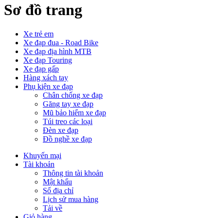
Sơ đồ trang
Xe trẻ em
Xe đạp đua - Road Bike
Xe đạp địa hình MTB
Xe đạp Touring
Xe đạp gấp
Hàng xách tay
Phụ kiện xe đạp
Chân chống xe đạp
Găng tay xe đạp
Mũ bảo hiểm xe đạp
Túi treo các loại
Đèn xe đạp
Đồ nghề xe đạp
Khuyến mại
Tài khoản
Thông tin tài khoản
Mật khẩu
Sổ địa chỉ
Lịch sử mua hàng
Tải về
Giỏ hàng