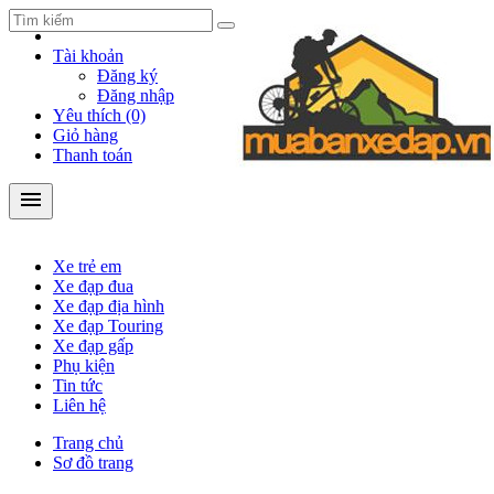
Tài khoản
Đăng ký
Đăng nhập
Yêu thích (0)
Giỏ hàng
Thanh toán
menu
Xe trẻ em
Xe đạp đua
Xe đạp địa hình
Xe đạp Touring
Xe trẻ em
Xe đạp gấp
Xe đạp đua
Phụ kiện
Xe đạp địa hình
Xe đạp Touring
location_on
312/4/15 Quang Trung, P. 10, Q. Gò Vấp, Tp.HCM
Xe đạp gấp
Phụ kiện
phone
Tin tức
Mr Cừ: 098.468.9669 - 0914140883
Liên hệ
Trang chủ
Sơ đồ trang