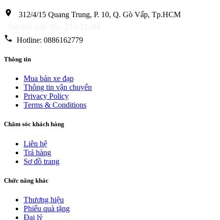
location_on
312/4/15 Quang Trung, P. 10, Q. Gò Vấp, Tp.HCM
Giờ mở cửa: 9h - 21h T2-CN
phone
Hotline: 0886162779
Thông tin
Mua bán xe đạp
Thông tin vận chuyển
Privacy Policy
Terms & Conditions
Chăm sóc khách hàng
Liên hệ
Trả hàng
Sơ đồ trang
Chức năng khác
Thương hiệu
Phiếu quà tặng
Đại lý