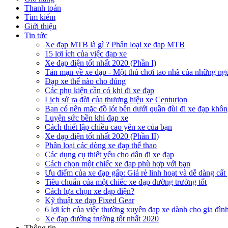
Thanh toán
Tìm kiếm
Giới thiệu
Tin tức
Xe đạp MTB là gì ? Phân loại xe đạp MTB
15 lợi ích của việc đạp xe
Xe đạp điện tốt nhất 2020 (Phần I)
Tản mạn về xe đạp - Một thú chơi tao nhã của những ng
Đạp xe thế nào cho đúng
Các phụ kiện cần có khi đi xe đạp
Lịch sử ra đời của thương hiệu xe Centurion
Bạn có nên mặc đồ lót bên dưới quần đùi đi xe đạp khô
Luyện sức bền khi đạp xe
Cách thiết lập chiều cao yên xe của bạn
Xe đạp điện tốt nhất 2020 (Phần II)
Phân loại các dòng xe đạp thể thao
Các dụng cụ thiết yếu cho dân đi xe đạp
Cách chọn một chiếc xe đạp phù hợp với bạn
Ưu điểm của xe đạp gấp: Giá rẻ linh hoạt và dễ dàng cất
Tiêu chuẩn của một chiếc xe đạp đường trường tốt
Cách lựa chọn xe đạp điện?
Kỹ thuật xe đạp Fixed Gear
6 lợi ích của việc thường xuyên đạp xe dành cho gia đìn
Xe đạp đường trường tốt nhất 2020
Thông tin