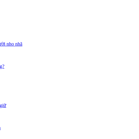
ười nho nhã
ng?
 giữ
h