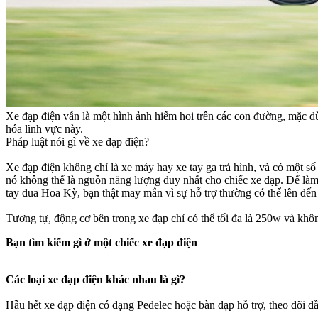
Xe đạp điện vẫn là một hình ảnh hiếm hoi trên các con đường, mặc dù
hóa lĩnh vực này.
Pháp luật nói gì về xe đạp điện?
Xe đạp điện không chỉ là xe máy hay xe tay ga trá hình, và có một số 
nó không thể là nguồn năng lượng duy nhất cho chiếc xe đạp. Để làm rõ
tay đua Hoa Kỳ, bạn thật may mắn vì sự hỗ trợ thường có thể lên đế
Tương tự, động cơ bên trong xe đạp chỉ có thể tối đa là 250w và khô
Bạn tìm kiếm gì ở một chiếc xe đạp điện
Các loại xe đạp điện khác nhau là gì?
Hầu hết xe đạp điện có dạng Pedelec hoặc bàn đạp hỗ trợ, theo dõi đầu