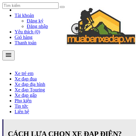
Tài khoản
Đăng ký
Đăng nhập
Yêu thích (0)
Giỏ hàng
Thanh toán
menu
Xe trẻ em
Xe đạp đua
Xe đạp địa hình
Xe đạp Touring
Xe trẻ em
Xe đạp gấp
Xe đạp đua
Phụ kiện
Xe đạp địa hình
Xe đạp Touring
location_on
312/4/15 Quang Trung, P. 10, Q. Gò Vấp, Tp.HCM
Xe đạp gấp
Phụ kiện
phone
Tin tức
Mr Cừ: 098.468.9669 - 0914140883
Liên hệ
CÁCH LỰA CHỌN XE ĐẠP ĐIỆN?