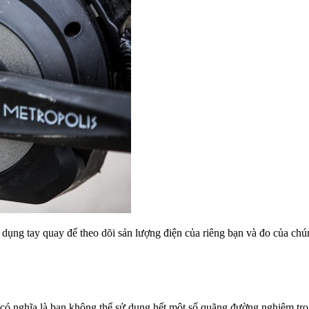
ử dụng tay quay để theo dõi sản lượng điện của riêng bạn và đo của ch
 có nghĩa là bạn không thể sử dụng hết một số quãng đường nghiêm trọn