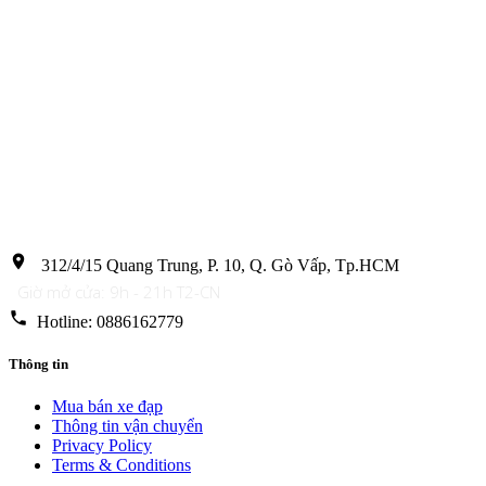
location_on
312/4/15 Quang Trung, P. 10, Q. Gò Vấp, Tp.HCM
Giờ mở cửa: 9h - 21h T2-CN
phone
Hotline: 0886162779
Thông tin
Mua bán xe đạp
Thông tin vận chuyển
Privacy Policy
Terms & Conditions