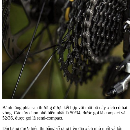
Bánh răng phía sau thường được kết hợp với một bộ dây xích có hai
vòng.
Các tùy chọn phổ biến nhất là 50/34, được gọi là compact và
52/36, được gọi là semi-compact.
Dải băng được biểu thị bằng số răng trên đĩa xích nhỏ nhất và lớn