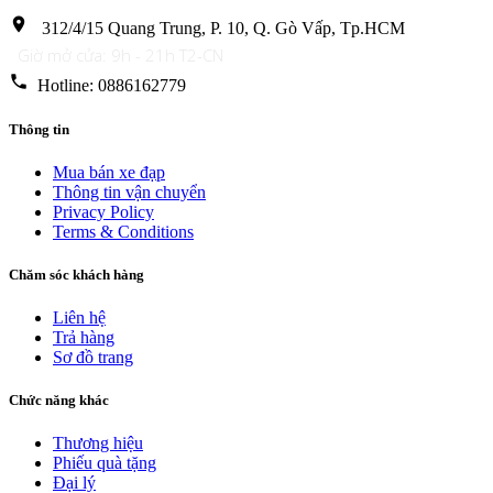
location_on
312/4/15 Quang Trung, P. 10, Q. Gò Vấp, Tp.HCM
Giờ mở cửa: 9h - 21h T2-CN
phone
Hotline: 0886162779
Thông tin
Mua bán xe đạp
Thông tin vận chuyển
Privacy Policy
Terms & Conditions
Chăm sóc khách hàng
Liên hệ
Trả hàng
Sơ đồ trang
Chức năng khác
Thương hiệu
Phiếu quà tặng
Đại lý