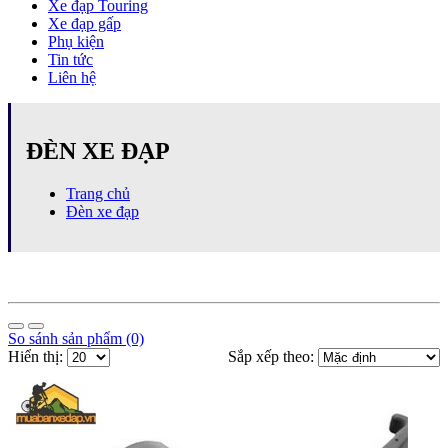
Xe đạp Touring
Xe đạp gấp
Phụ kiện
Tin tức
Liên hệ
ĐÈN XE ĐẠP
Trang chủ
Đèn xe đạp
So sánh sản phẩm (0)
Hiển thị:
Sắp xếp theo: