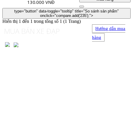
130.000 VNĐ
type="button" data-toggle="tooltip" title="So sánh sản phẩm"
onclick="compare.add('235');">
Hiển thị 1 đến 1 trong tổng số 1 (1 Trang)
MUA BÁN XE ĐẠP
Hướng dẫn mua
hàng