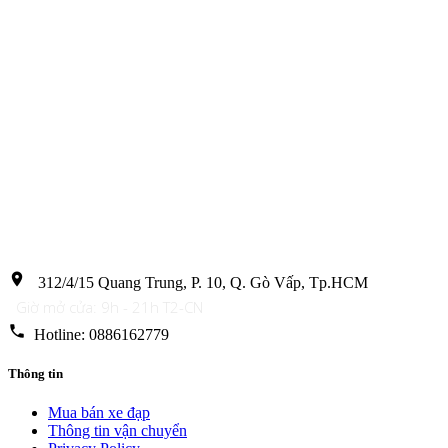
location_on
312/4/15 Quang Trung, P. 10, Q. Gò Vấp, Tp.HCM
Giờ mở cửa: 9h - 21h T2-CN
phone
Hotline: 0886162779
Thông tin
Mua bán xe đạp
Thông tin vận chuyển