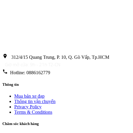
location_on
312/4/15 Quang Trung, P. 10, Q. Gò Vấp, Tp.HCM
Giờ mở cửa: 9h - 21h T2-CN
phone
Hotline: 0886162779
Thông tin
Mua bán xe đạp
Thông tin vận chuyển
Privacy Policy
Terms & Conditions
Chăm sóc khách hàng