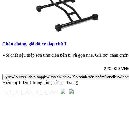
Chân chống, giá đỡ xe đạp chữ L
Với chất liệu thép sơn tĩnh điện bền bỉ và gọn nhẹ. Giá đỡ, chân chốn
220.000 VN
type="button" data-toggle="tooltip" title="So sánh sản phẩm" onclick="com
Hiển thị 1 đến 1 trong tổng số 1 (1 Trang)
MUA BÁN XE ĐẠP