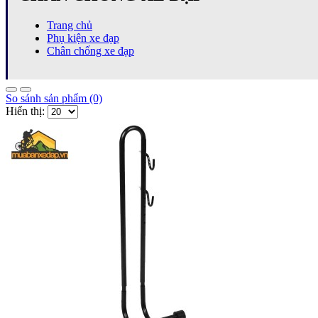
Trang chủ
Phụ kiện xe đạp
Chân chống xe đạp
So sánh sản phẩm (0)
Hiển thị: