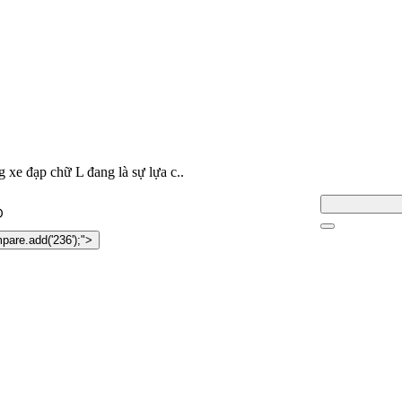
g xe đạp chữ L đang là sự lựa c..
Đ
pare.add('236');">