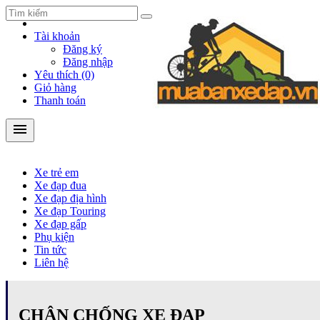
Tài khoản
Đăng ký
Đăng nhập
Yêu thích (0)
Giỏ hàng
Thanh toán
menu
Xe trẻ em
Xe đạp đua
Xe đạp địa hình
Xe đạp Touring
Xe trẻ em
Xe đạp gấp
Xe đạp đua
Phụ kiện
Xe đạp địa hình
Xe đạp Touring
location_on
312/4/15 Quang Trung, P. 10, Q. Gò Vấp, Tp.HCM
Xe đạp gấp
Phụ kiện
phone
Tin tức
Mr Cừ: 098.468.9669 - 0914140883
Liên hệ
CHÂN CHỐNG XE ĐẠP